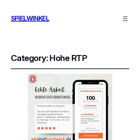
SPIELWINKEL
Category:
Hohe RTP